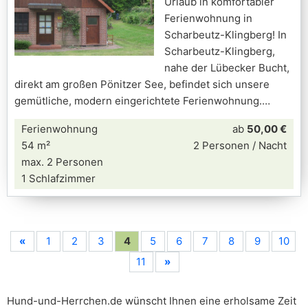
Urlaub in komfortabler
Ferienwohnung in
Scharbeutz-Klingberg! In
Scharbeutz-Klingberg,
nahe der Lübecker Bucht,
direkt am großen Pönitzer See, befindet sich unsere
gemütliche, modern eingerichtete Ferienwohnung.
Ferienwohnung
ab
50,00 €
54 m²
2 Personen / Nacht
max. 2 Personen
1 Schlafzimmer
«
1
2
3
4
5
6
7
8
9
10
11
»
Hund-und-Herrchen.de wünscht Ihnen eine erholsame Zeit