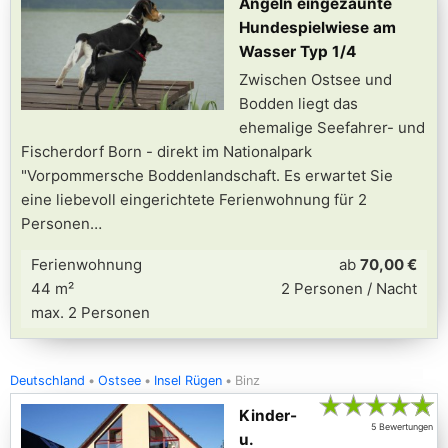
Angeln eingezäunte
Hundespielwiese am
Wasser Typ 1/4
Zwischen Ostsee und
Bodden liegt das
ehemalige Seefahrer- und
Fischerdorf Born - direkt im Nationalpark
"Vorpommersche Boddenlandschaft. Es erwartet Sie
eine liebevoll eingerichtete Ferienwohnung für 2
Personen
Ferienwohnung
ab
70,00 €
44 m²
2 Personen / Nacht
max. 2 Personen
Deutschland
Ostsee
Insel Rügen
Binz
★
★
★
★
★
Kinder-
5 Bewertungen
u.