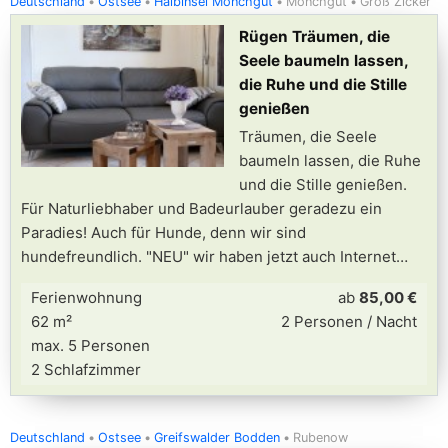
Deutschland
Ostsee
Halbinsel Mönchgut
Mönchgut
Groß Zicker
Rügen Träumen, die
Seele baumeln lassen,
die Ruhe und die Stille
genießen
Träumen, die Seele
baumeln lassen, die Ruhe
und die Stille genießen.
Für Naturliebhaber und Badeurlauber geradezu ein
Paradies! Auch für Hunde, denn wir sind
hundefreundlich. "NEU" wir haben jetzt auch Internet
Ferienwohnung
ab
85,00 €
62 m²
2 Personen / Nacht
max. 5 Personen
2 Schlafzimmer
Deutschland
Ostsee
Greifswalder Bodden
Rubenow