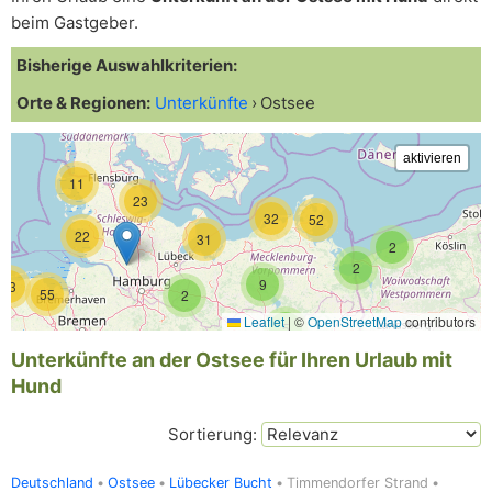
beim Gastgeber.
Bisherige Auswahlkriterien:
Orte & Regionen:
Unterkünfte
Ostsee
11
23
32
52
22
31
2
2
9
43
55
2
Leaflet
|
©
OpenStreetMap
contributors
5
Unterkünfte an der Ostsee für Ihren Urlaub mit
Hund
Sortierung:
Deutschland
Ostsee
Lübecker Bucht
Timmendorfer Strand