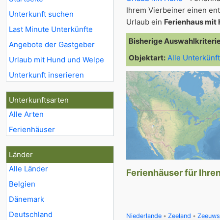
Ihrem Vierbeiner einen e
Unterkunft suchen
Urlaub ein
Ferienhaus mit
Last Minute Unterkünfte
Bisherige Auswahlkriteri
Angebote der Gastgeber
Objektart:
Alle Unterkünf
Urlaub mit Hund und Welpe
Unterkunft inserieren
Unterkunftsarten
Alle Arten
Ferienhäuser
Länder
Alle Länder
Ferienhäuser für Ihre
Belgien
Dänemark
Deutschland
Niederlande
Zeeland
Zeeuws