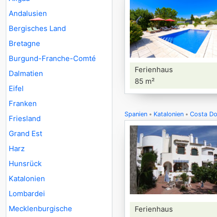
Andalusien
Bergisches Land
Bretagne
Burgund-Franche-Comté
Ferienhaus
Dalmatien
85 m²
Eifel
Franken
Spanien
Katalonien
Costa Do
Friesland
Grand Est
Harz
Hunsrück
Katalonien
Lombardei
Mecklenburgische
Ferienhaus