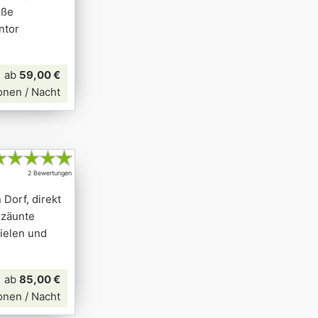
oße
ntor
ab
59,00 €
onen / Nacht
★
★
★
★
★
2 Bewertungen
 Dorf, direkt
ezäunte
pielen und
ab
85,00 €
onen / Nacht