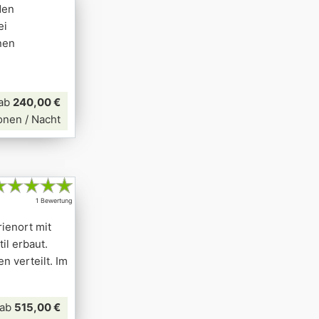
den
ei
nen
ab
240,00 €
onen / Nacht
★
★
★
★
★
1 Bewertung
ienort mit
il erbaut.
n verteilt. Im
ab
515,00 €