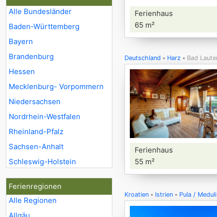
Alle Bundesländer
Ferienhaus
65 m²
Baden-Württemberg
Bayern
Brandenburg
Deutschland
Harz
Bad Laute
Hessen
Mecklenburg- Vorpommern
Niedersachsen
Nordrhein-Westfalen
Rheinland-Pfalz
Sachsen-Anhalt
Ferienhaus
Schleswig-Holstein
55 m²
Ferienregionen
Kroatien
Istrien
Pula / Meduli
Alle Regionen
Allgäu