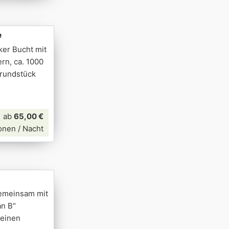
e
ker Bucht mit
rn, ca. 1000
rundstück
ab
65,00 €
onen / Nacht
gemeinsam mit
an B“
leinen