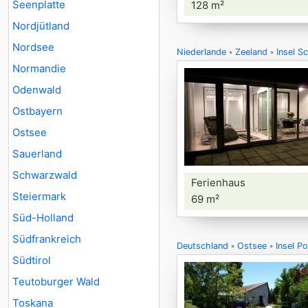
Seenplatte
128 m²
Nordjütland
Nordsee
Niederlande
Zeeland
Insel S
Normandie
Odenwald
Ostbayern
Ostsee
Sauerland
Schwarzwald
Ferienhaus
Steiermark
69 m²
Süd-Holland
Südfrankreich
Deutschland
Ostsee
Insel Po
Südtirol
Teutoburger Wald
Toskana