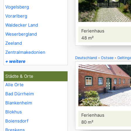
Vogelsberg
Vorarlberg
Waldecker Land
Ferienhaus
Weserbergland
48 m²
Zeeland
Zentralmakedonien
Deutschland
Ostsee
Gelting
+ weitere
Städte & Orte
Alle Orte
Bad Dürrheim
Blankenheim
Blokhus
Ferienhaus
Boiensdorf
80 m²
Breskens