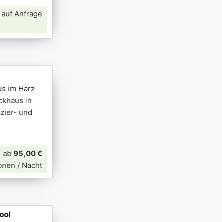
 auf Anfrage
us im Harz
ckhaus in
azier- und
ab
95,00 €
onen / Nacht
ool