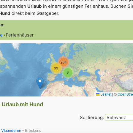
ntspannenden
Urlaub
in einem günstigen Ferienhaus. Buchen Sie
 Hund
direkt beim Gastgeber.
en:
te
Ferienhäuser
204
33
2
Leaflet
|
©
OpenStr
n Urlaub mit Hund
Sortierung:
 Vlaanderen
Breskens