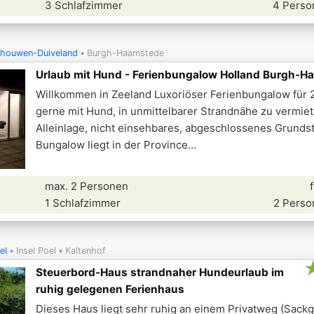
3 Schlafzimmer
4 Perso
chouwen-Duiveland
Burgh-Haamstede
Urlaub mit Hund - Ferienbungalow Holland Burgh-H
Willkommen in Zeeland Luxoriöser Ferienbungalow für 
gerne mit Hund, in unmittelbarer Strandnähe zu vermiet
Alleinlage, nicht einsehbares, abgeschlossenes Grunds
Bungalow liegt in der Province
max. 2 Personen
1 Schlafzimmer
2 Perso
el
Insel Poel
Kaltenhof
Steuerbord-Haus strandnaher Hundeurlaub im
ruhig gelegenen Ferienhaus
Dieses Haus liegt sehr ruhig an einem Privatweg (Sackg