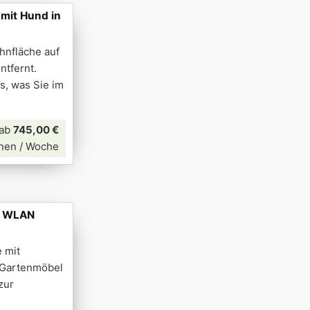
mit Hund in
hnfläche auf
ntfernt.
s, was Sie im
ab
745,00 €
nen / Woche
e, WLAN
e mit
 Gartenmöbel
zur