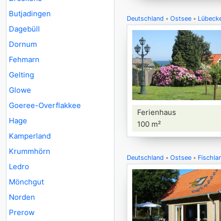
Butjadingen
Deutschland
Ostsee
Lübecke
Dagebüll
Dornum
Fehmarn
Gelting
Glowe
Goeree-Overflakkee
Ferienhaus
Hage
100 m²
Kamperland
Krummhörn
Deutschland
Ostsee
Fischla
Ledro
Mönchgut
Norden
Prerow