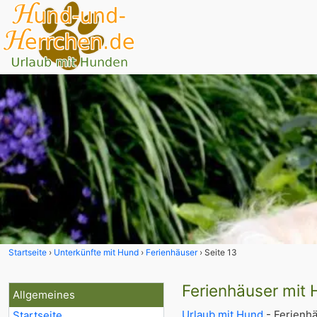
Startseite
Unterkünfte mit Hund
Ferienhäuser
Seite 13
Ferienhäuser mit
Allgemeines
Urlaub mit Hund
- Ferienh
Startseite