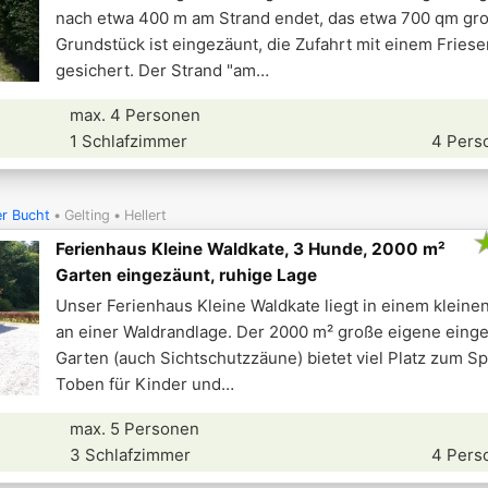
nach etwa 400 m am Strand endet, das etwa 700 qm gr
Grundstück ist eingezäunt, die Zufahrt mit einem Friese
gesichert. Der Strand "am
max. 4 Personen
1 Schlafzimmer
4 Pers
er Bucht
Gelting
Hellert
Ferienhaus Kleine Waldkate, 3 Hunde, 2000 m²
Garten eingezäunt, ruhige Lage
Unser Ferienhaus Kleine Waldkate liegt in einem kleinen
an einer Waldrandlage. Der 2000 m² große eigene eing
Garten (auch Sichtschutzzäune) bietet viel Platz zum S
Toben für Kinder und
max. 5 Personen
3 Schlafzimmer
4 Pers