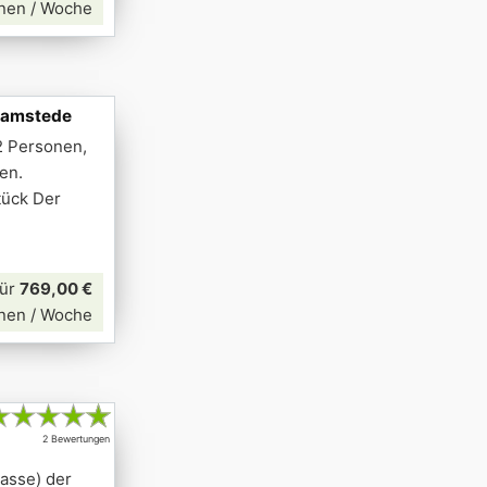
nen / Woche
aamstede
2 Personen,
en.
tück Der
für
769,00 €
nen / Woche
★
★
★
★
★
2 Bewertungen
asse) der