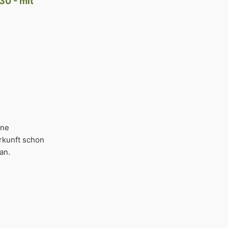
30 - mit
ine
rkunft schon
an.