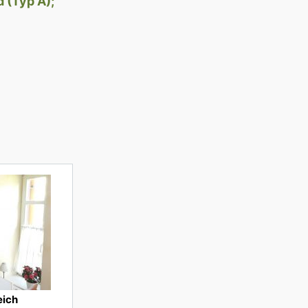
 (Typ A);
eich