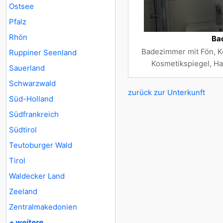
Ostsee
Pfalz
Rhön
Ba
Badezimmer mit Fön, K
Ruppiner Seenland
Kosmetikspiegel, H
Sauerland
Schwarzwald
zurück zur Unterkunft
Süd-Holland
Südfrankreich
Südtirol
Teutoburger Wald
Tirol
Waldecker Land
Zeeland
Zentralmakedonien
+ weitere