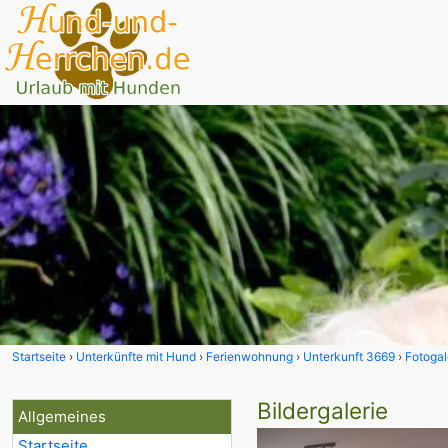
Startseite
Unterkünfte mit Hund
Ferienwohnung
Unterkunft 3669
Fotogal
Bildergalerie
Allgemeines
Startseite