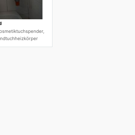
d
osmetiktuchspender,
andtuchheizkörper