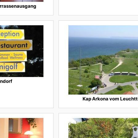
rrassenausgang
endorf
Kap Arkona vom Leucht