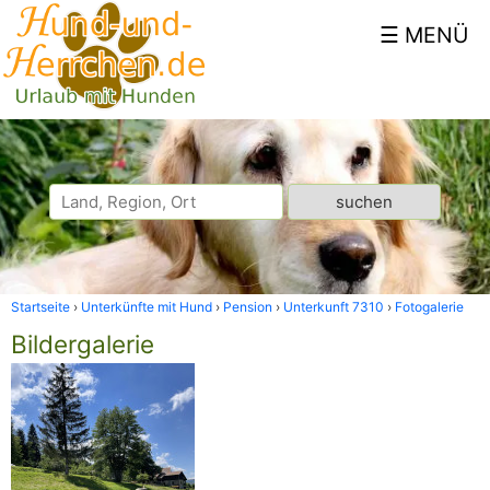
Startseite
Unterkünfte mit Hund
Pension
Unterkunft 7310
Fotogalerie
Bildergalerie