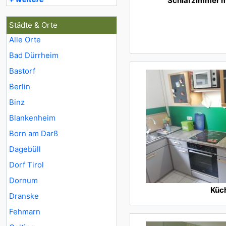
Schlafzimmer m
Städte & Orte
Alle Orte
Bad Dürrheim
Bastorf
Berlin
Binz
Blankenheim
Born am Darß
Dagebüll
Dorf Tirol
Dornum
Küc
Dranske
Fehmarn