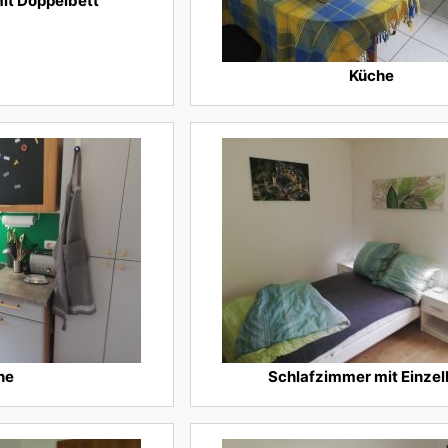
it Doppelbett
Küche
he
Schlafzimmer mit Einzel