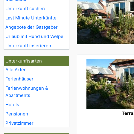
Unterkunft suchen
Last Minute Unterkünfte
Angebote der Gastgeber
Urlaub mit Hund und Welpe
Unterkunft inserieren
Unterkunftsarten
Alle Arten
Ferienhäuser
Ferienwohnungen &
Apartments
Hotels
Terra
Pensionen
Privatzimmer