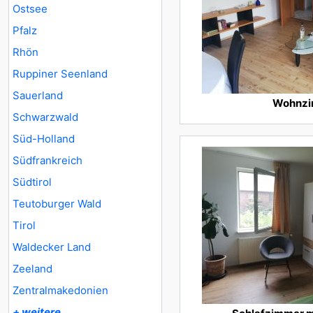
Ostsee
Pfalz
Rhön
Ruppiner Seenland
Sauerland
Wohnz
Schwarzwald
Süd-Holland
Südfrankreich
Südtirol
Teutoburger Wald
Tirol
Waldecker Land
Zeeland
Zentralmakedonien
+ weitere