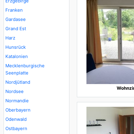
Erzgebirge
Franken
Gardasee
Grand Est
Harz
Hunsrück
Katalonien
Mecklenburgische
Seenplatte
Nordjütland
Wohnz
Nordsee
Normandie
Oberbayern
Odenwald
Ostbayern