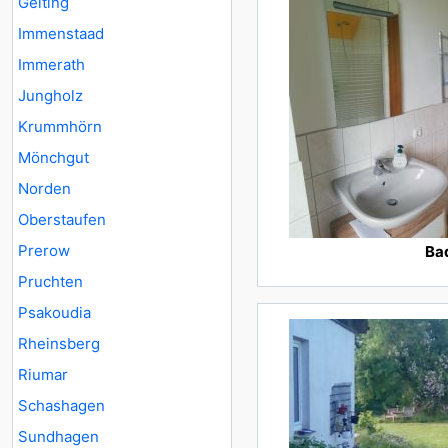
Gelting
Immenstaad
Immerath
Jungholz
Krummhörn
Mönchgut
Norden
Oberstaufen
Prerow
Ba
Pruchten
Psakoudia
Rheinsberg
Riumar
Schashagen
Sundhagen