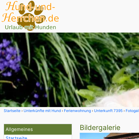
Startseite
Unterkünfte mit Hund
Ferienwohnung
Unterkunft 7395
Fotogal
Bildergalerie
Allgemeines
Startseite