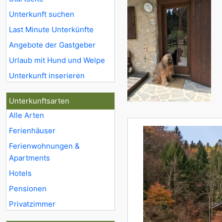
Unterkunft suchen
Last Minute Unterkünfte
Angebote der Gastgeber
Urlaub mit Hund und Welpe
Unterkunft inserieren
Unterkunftsarten
Alle Arten
Ferienhäuser
Ferienwohnungen &
Apartments
Hotels
Pensionen
Privatzimmer