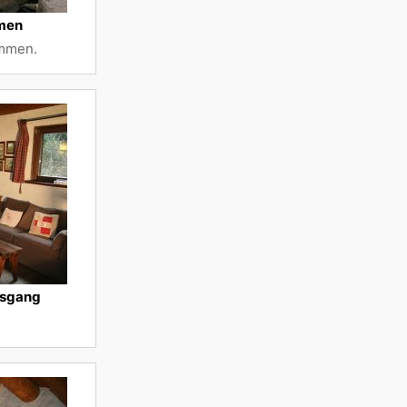
mmen
ommen.
usgang