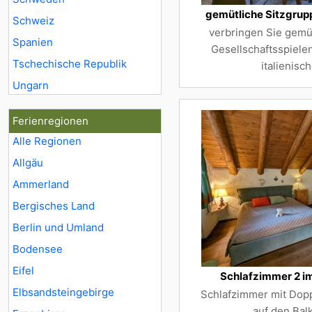
gemütliche Sitzgru
Schweiz
verbringen Sie gemü
Spanien
Gesellschaftsspiele
Tschechische Republik
italienisc
Ungarn
Ferienregionen
Alle Regionen
Allgäu
Ammerland
Bergisches Land
Berlin und Umland
Bodensee
Eifel
Schlafzimmer 2 i
Elbsandsteingebirge
Schlafzimmer mit Dopp
auf den Bal