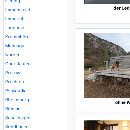
Gelting
der Led
Immenstaad
Immerath
Jungholz
Krummhörn
Mönchgut
Norden
Oberstaufen
Prerow
Pruchten
Psakoudia
Rheinsberg
ohne W
Riumar
Schashagen
Sundhagen