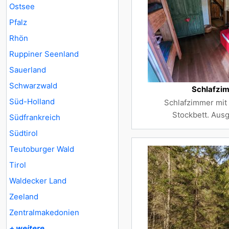
Ostsee
Pfalz
Rhön
Ruppiner Seenland
Sauerland
Schwarzwald
Schlafzi
Süd-Holland
Schlafzimmer mit
Stockbett. Ausg
Südfrankreich
Südtirol
Teutoburger Wald
Tirol
Waldecker Land
Zeeland
Zentralmakedonien
+ weitere