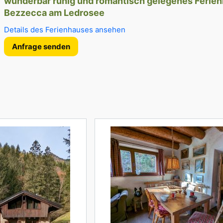
wunderbar ruhig und romantisch gelegenes Ferien
Bezzecca am Ledrosee
Details des Ferienhauses ansehen
Anfrage senden