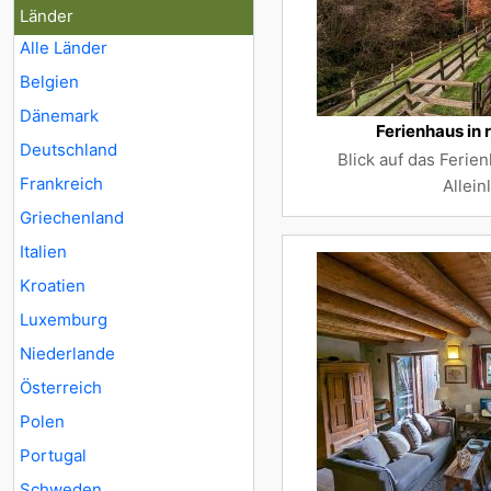
Länder
Alle Länder
Belgien
Dänemark
Ferienhaus in 
Deutschland
Blick auf das Ferien
Frankreich
Allein
Griechenland
Italien
Kroatien
Luxemburg
Niederlande
Österreich
Polen
Portugal
Schweden