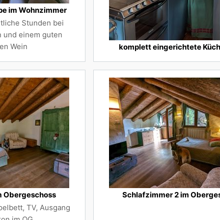
ppe im Wohnzimmer
tliche Stunden bei
n und einem guten
hen Wein
komplett eingerichtete Küc
m Obergeschoss
Schlafzimmer 2 im Oberge
elbett, TV, Ausgang
kon im OG