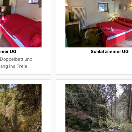
mmer UG
Schlafzimmer UG
 Doppelbett und
ang ins Freie