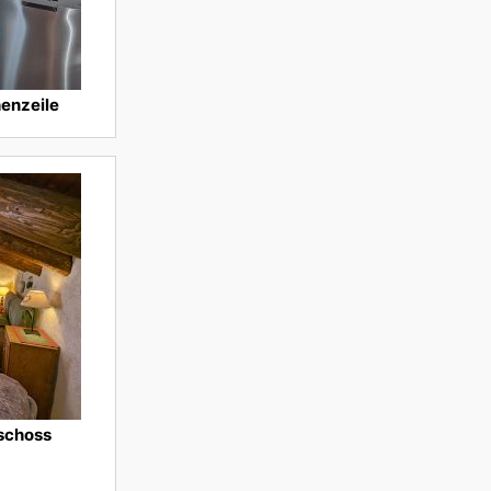
henzeile
schoss