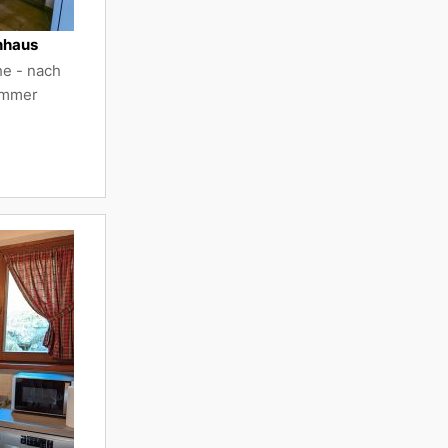
nhaus
e - nach
zimmer