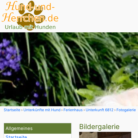
Startseite
Unterkünfte mit Hund
Ferienhaus
Unterkunft 6812
Fotogalerie
Bildergalerie
Allgemeines
Startseite