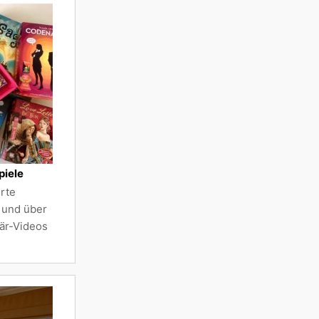
piele
rte
s und über
är-Videos