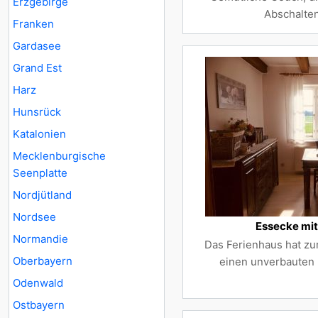
Erzgebirge
Abschalten
Franken
Gardasee
Grand Est
Harz
Hunsrück
Katalonien
Mecklenburgische
Seenplatte
Nordjütland
Nordsee
Essecke mit
Normandie
Das Ferienhaus hat zu
Oberbayern
einen unverbauten B
Odenwald
Ostbayern