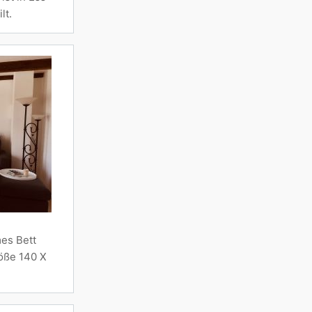
lt.
es Bett
öße 140 X