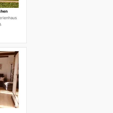
chen
Ferienhaus
.