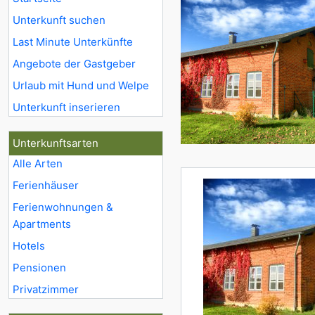
Unterkunft suchen
Last Minute Unterkünfte
Angebote der Gastgeber
Urlaub mit Hund und Welpe
Unterkunft inserieren
Unterkunftsarten
Alle Arten
Ferienhäuser
Ferienwohnungen &
Apartments
Hotels
Pensionen
Privatzimmer