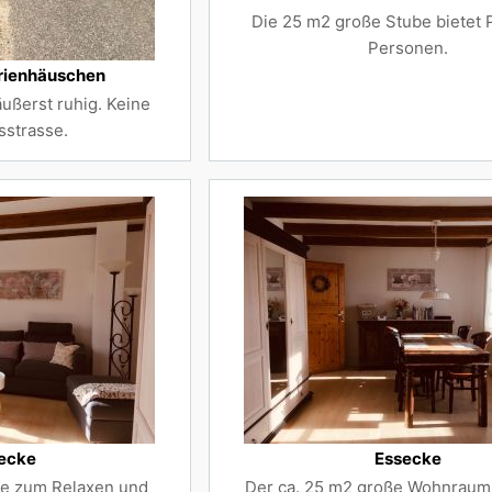
Die 25 m2 große Stube bietet P
Personen.
rienhäuschen
äußerst ruhig. Keine
strasse.
ecke
Essecke
ie zum Relaxen und
Der ca. 25 m2 große Wohnraum i