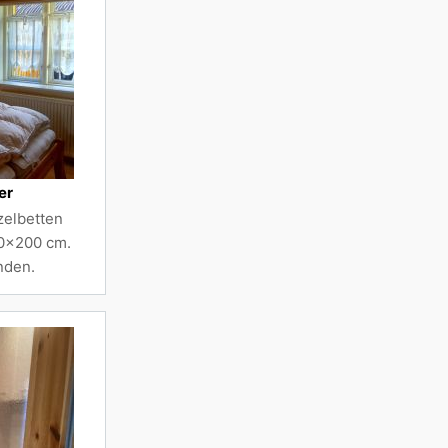
er
nzelbetten
90x200 cm.
nden.