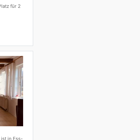
latz für 2
st in Ess-