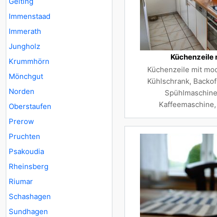
Gelting
Immenstaad
Immerath
Jungholz
Küchenzeile 
Krummhörn
Küchenzeile mit mo
Mönchgut
Kühlschrank, Backof
Norden
Spühlmaschine,
Kaffeemaschine,
Oberstaufen
Prerow
Pruchten
Psakoudia
Rheinsberg
Riumar
Schashagen
Sundhagen