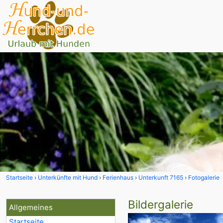
Startseite
Unterkünfte mit Hund
Ferienhaus
Unterkunft 7165
Fotogalerie
Bildergalerie
Allgemeines
Startseite