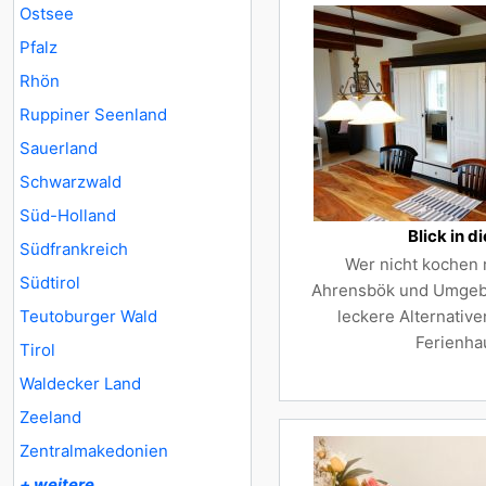
Ostsee
Pfalz
Rhön
Ruppiner Seenland
Sauerland
Schwarzwald
Süd-Holland
Blick in d
Südfrankreich
Wer nicht kochen 
Südtirol
Ahrensbök und Umgebu
Teutoburger Wald
leckere Alternative
Ferienha
Tirol
Waldecker Land
Zeeland
Zentralmakedonien
+ weitere