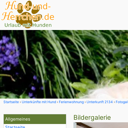
Startseite
Unterkünfte mit Hund
Ferienwohnung
Unterkunft 2134
Fotogal
Bildergalerie
Allgemeines
Startseite