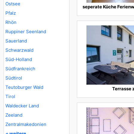
Ostsee
seperate Küche Ferie
Pfalz
Rhön
Ruppiner Seenland
Sauerland
Schwarzwald
Süd-Holland
Südfrankreich
Südtirol
Teutoburger Wald
Terrasse 
Tirol
Waldecker Land
Zeeland
Zentralmakedonien
+ weitere