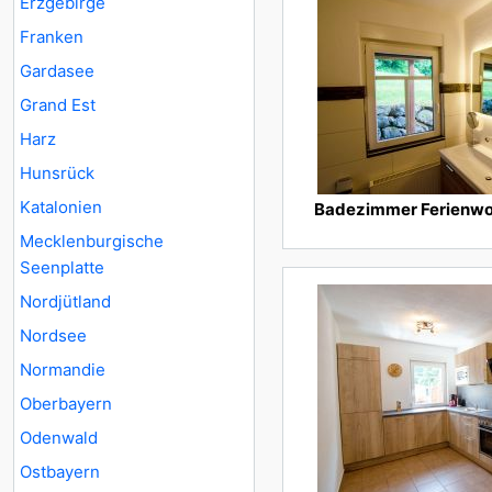
Erzgebirge
Franken
Gardasee
Grand Est
Harz
Hunsrück
Katalonien
Badezimmer Ferienw
Mecklenburgische
Seenplatte
Nordjütland
Nordsee
Normandie
Oberbayern
Odenwald
Ostbayern