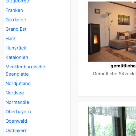
Erzgebirge
Franken
Gardasee
Grand Est
Harz
Hunsrück
Katalonien
gemütliche
Mecklenburgische
Gemütliche Sitzeck
Seenplatte
Nordjütland
Nordsee
Normandie
Oberbayern
Odenwald
Ostbayern