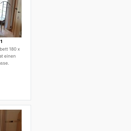
1
bett 180 x
at einen
asse.