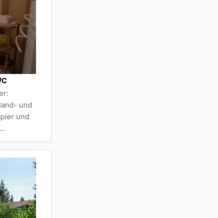
WC
er:
 Hand- und
apier und
 …