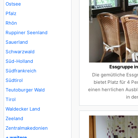
Ostsee
Pfalz
Rhön
Ruppiner Seenland
Sauerland
Schwarzwald
Süd-Holland
Essgruppe in
Südfrankreich
Die gemütliche Essg
Südtirol
bietet Platz für 4 P
einen herrlichen Ausbl
Teutoburger Wald
in de
Tirol
Waldecker Land
Zeeland
Zentralmakedonien
+ weitere