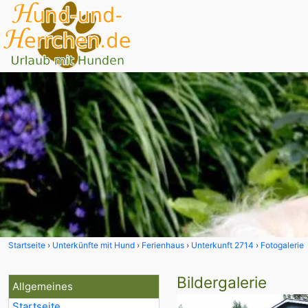
Startseite
Unterkünfte mit Hund
Ferienhaus
Unterkunft 2714
Fotogalerie
Bildergalerie
Allgemeines
Startseite