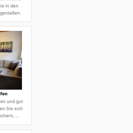
ie in den
genießen.
ofen
en und gut
en Sie sich
üchern, …