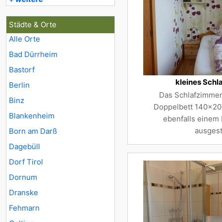
Städte & Orte
Alle Orte
Bad Dürrheim
Bastorf
kleines Schl
Berlin
Das Schlafzimmer 
Binz
Doppelbett 140x20
Blankenheim
ebenfalls einem
ausgest
Born am Darß
Dagebüll
Dorf Tirol
Dornum
Dranske
Fehmarn