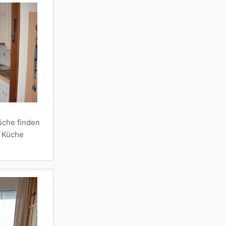
üche finden
n Küche