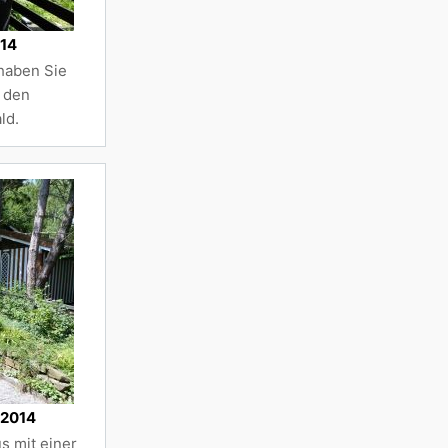
014
haben Sie
f den
ld.
 2014
s mit einer