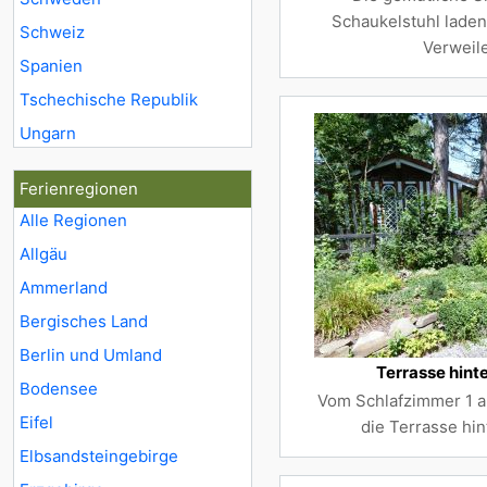
Schaukelstuhl lade
Schweiz
Verweile
Spanien
Tschechische Republik
Ungarn
Ferienregionen
Alle Regionen
Allgäu
Ammerland
Bergisches Land
Berlin und Umland
Terrasse hint
Bodensee
Vom Schlafzimmer 1 a
Eifel
die Terrasse hi
Elbsandsteingebirge