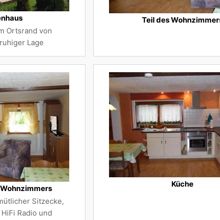
enhaus
Teil des Wohnzimmer
m Ortsrand von
 ruhiger Lage
Küche
es Wohnzimmers
tlicher Sitzecke,
HiFi Radio und