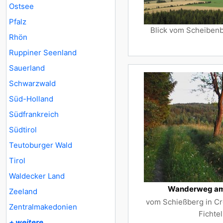
Ostsee
Pfalz
Blick vom Scheiben
Rhön
Ruppiner Seenland
Sauerland
Schwarzwald
Süd-Holland
Südfrankreich
Südtirol
Teutoburger Wald
Tirol
Waldecker Land
Wanderweg am
Zeeland
vom Schießberg in Cr
Zentralmakedonien
Fichte
+ weitere