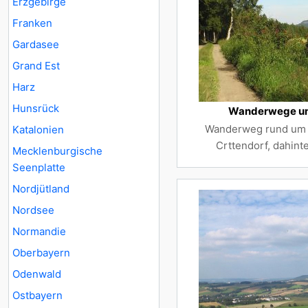
Erzgebirge
Franken
Gardasee
Grand Est
Harz
Hunsrück
Wanderwege um
Wanderweg rund um d
Katalonien
Crttendorf, dahint
Mecklenburgische
Seenplatte
Nordjütland
Nordsee
Normandie
Oberbayern
Odenwald
Ostbayern