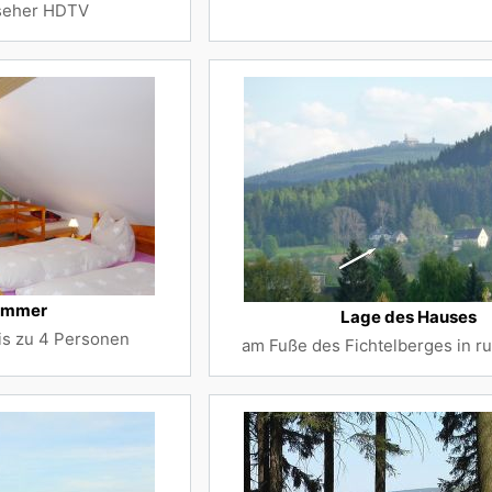
nseher HDTV
immer
Lage des Hauses
is zu 4 Personen
am Fuße des Fichtelberges in r