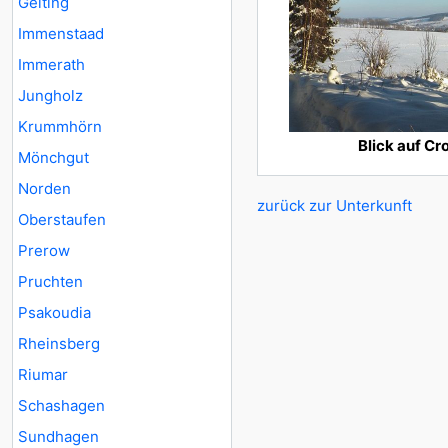
Gelting
Immenstaad
Immerath
Jungholz
Krummhörn
Blick auf Cr
Mönchgut
Norden
zurück zur Unterkunft
Oberstaufen
Prerow
Pruchten
Psakoudia
Rheinsberg
Riumar
Schashagen
Sundhagen