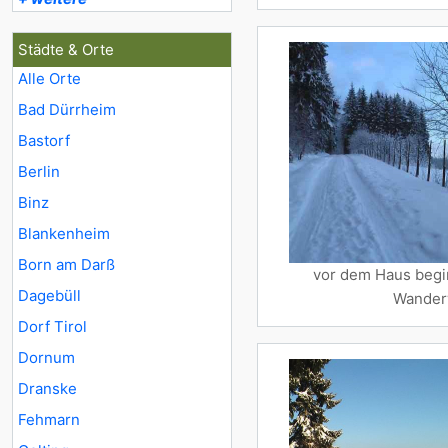
Städte & Orte
Alle Orte
Bad Dürrheim
Bastorf
Berlin
Binz
Blankenheim
Born am Darß
vor dem Haus begi
Dagebüll
Wande
Dorf Tirol
Dornum
Dranske
Fehmarn