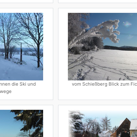
nnen die Ski und
vom Schießberg Blick zum Fic
rwege