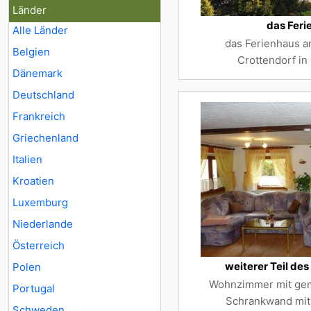
Länder
das Feri
Alle Länder
das Ferienhaus a
Belgien
Crottendorf in
Dänemark
Deutschland
Frankreich
Griechenland
Italien
Kroatien
Luxemburg
Niederlande
Österreich
weiterer Teil d
Polen
Wohnzimmer mit gemü
Portugal
Schrankwand mit 
Schweden