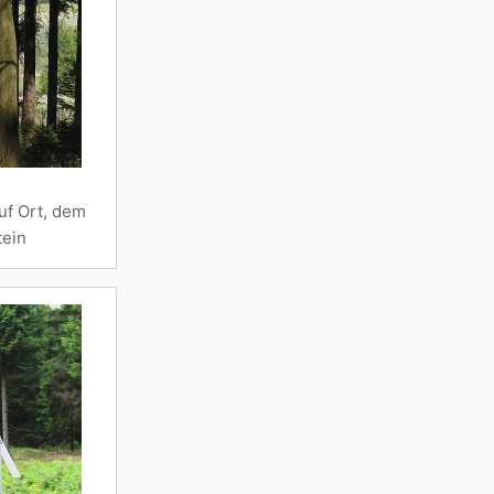
uf Ort, dem
tein