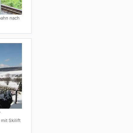
gbahn nach
r
it Skilift