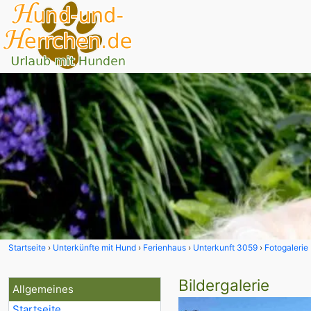
Startseite
Unterkünfte mit Hund
Ferienhaus
Unterkunft 3059
Fotogalerie
Bildergalerie
Allgemeines
Startseite