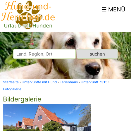
Startseite
Unterkünfte mit Hund
Ferienhaus
Unterkunft 7315
Fotogalerie
Bildergalerie