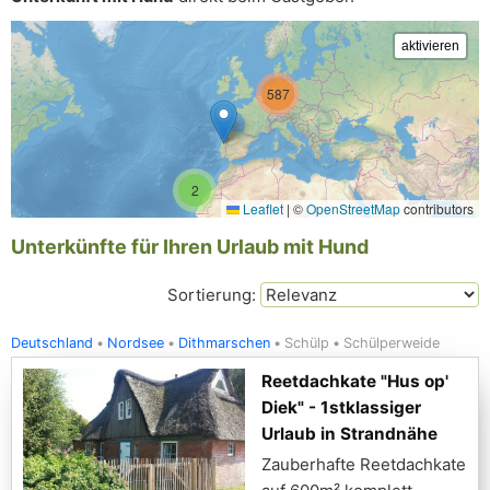
587
2
Leaflet
|
©
OpenStreetMap
contributors
Unterkünfte für Ihren Urlaub mit Hund
Sortierung:
Deutschland
Nordsee
Dithmarschen
Schülp
Schülperweide
Reetdachkate "Hus op'
Diek" - 1stklassiger
Urlaub in Strandnähe
Zauberhafte Reetdachkate