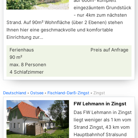
auf 600m² komplett
eingezäuntem Grundstück
- nur 4km zum nächsten
Strand. Auf 90m² Wohnfläche (über 2 Ebenen) stehen
Ihnen hier eine geschmackvolle und komfortable
Einrichtung zur
Ferienhaus
Preis auf Anfrage
90 m²
max. 8 Personen
4 Schlafzimmer
Deutschland
Ostsee
Fischland-Darß-Zingst
Zingst
FW Lehmann in Zingst
Das FW Lehmann in Zingst
liegt weniger als 1 km vom
Strand Zingst, 43 km vom
Hauptbahnhof Stralsund