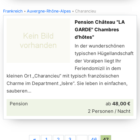
Frankreich
Auvergne-Rhône-Alpes
Charancieu
Pension Château "LA
GARDE" Chambres
d'hôtes"
In der wunderschönen
typischen Hügellandschaft
der Voralpen liegt Ihr
Feriendomizil in dem
kleinen Ort „Charancieu“ mit typisch französischen
Charme im Department „Isère“. Sie leben in einfachen,
sauberen
Pension
ab
48,00 €
2 Personen / Nacht
«
1
2
3
…
46
47