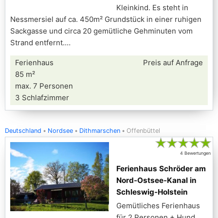
Kleinkind. Es steht in
Nessmersiel auf ca. 450m² Grundstück in einer ruhigen
Sackgasse und circa 20 gemütliche Gehminuten vom
Strand entfernt.
Ferienhaus
Preis auf Anfrage
85 m²
max. 7 Personen
3 Schlafzimmer
Deutschland
Nordsee
Dithmarschen
Offenbüttel
★
★
★
★
★
4 Bewertungen
Ferienhaus Schröder am
Nord-Ostsee-Kanal in
Schleswig-Holstein
Gemütliches Ferienhaus
für 2 Personen + Hund