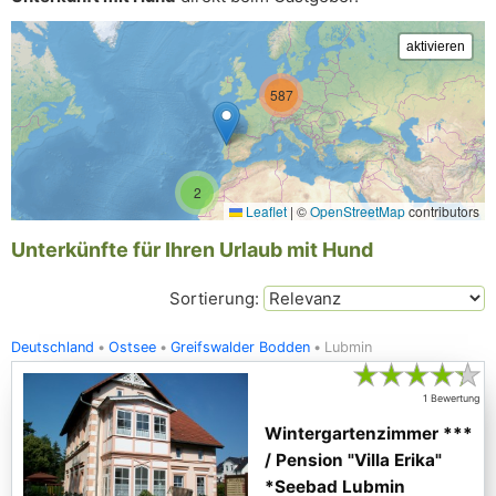
587
2
Leaflet
|
©
OpenStreetMap
contributors
Unterkünfte für Ihren Urlaub mit Hund
Sortierung:
Deutschland
Ostsee
Greifswalder Bodden
Lubmin
★
★
★
★
★
1 Bewertung
Wintergartenzimmer ***
/ Pension "Villa Erika"
*Seebad Lubmin