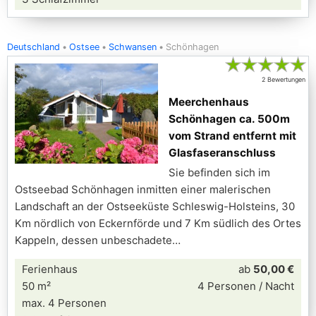
Deutschland
Ostsee
Schwansen
Schönhagen
★
★
★
★
★
2 Bewertungen
Meerchenhaus
Schönhagen ca. 500m
vom Strand entfernt mit
Glasfaseranschluss
Sie befinden sich im
Ostseebad Schönhagen inmitten einer malerischen
Landschaft an der Ostseeküste Schleswig-Holsteins, 30
Km nördlich von Eckernförde und 7 Km südlich des Ortes
Kappeln, dessen unbeschadete
Ferienhaus
ab
50,00 €
50 m²
4 Personen / Nacht
max. 4 Personen