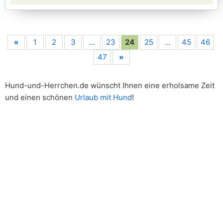
«
1
2
3
…
23
24
25
…
45
46
47
»
Hund-und-Herrchen.de wünscht Ihnen eine erholsame Zeit
und einen schönen
Urlaub mit Hund
!