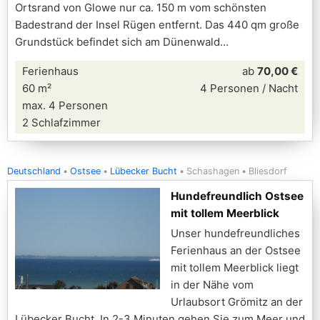
Ortsrand von Glowe nur ca. 150 m vom schönsten
Badestrand der Insel Rügen entfernt. Das 440 qm große
Grundstück befindet sich am Dünenwald
Ferienhaus
ab
70,00 €
60 m²
4 Personen / Nacht
max. 4 Personen
2 Schlafzimmer
Deutschland
Ostsee
Lübecker Bucht
Schashagen
Bliesdorf
Hundefreundlich Ostsee
mit tollem Meerblick
Unser hundefreundliches
Ferienhaus an der Ostsee
mit tollem Meerblick liegt
in der Nähe vom
Urlaubsort Grömitz an der
Lübecker Bucht. In 2-3 Minuten gehen Sie zum Meer und