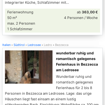
integrierter Küche, Schlafzimmer mit
Ferienwohnung
ab
363,00 €
50 m²
4 Personen / Woche
max. 2 Personen
1 Schlafzimmer
Italien
Südtirol
Ledrosee
Ledro
Bezzecca
wunderbar ruhig und
romantisch gelegenes
Ferienhaus in Bezzecca
am Ledrosee
Wunderbar ruhig und
romantisch gelegenes
Ferienhaus für 2 bis 8
Personen in Bezzecca am Ledrosee. Lage: das urige
Häuschen liegt fast einsam an einem lustig
plätschernden Bach. Einrichtung: Wohnfläche ca. 100 qm.