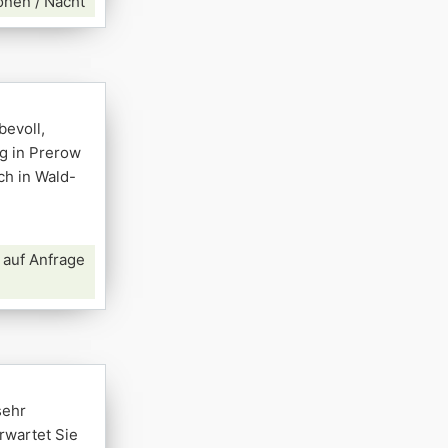
onen / Nacht
bevoll,
g in Prerow
ch in Wald-
 auf Anfrage
sehr
rwartet Sie