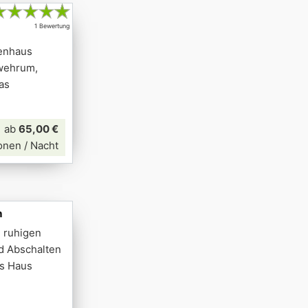
★
★
★
★
★
1 Bewertung
enhaus
swehrum,
as
ab
65,00 €
onen / Nacht
n
, ruhigen
d Abschalten
as Haus