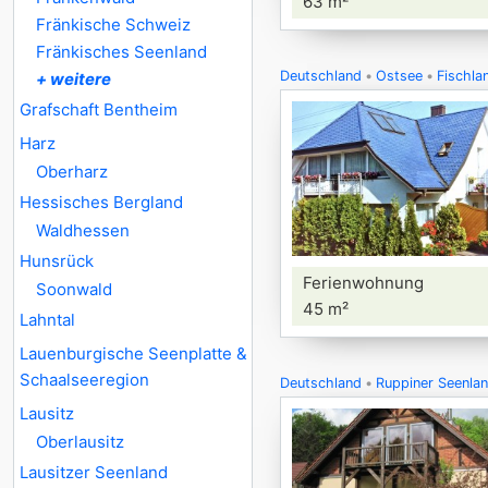
63 m²
Fränkische Schweiz
Fränkisches Seenland
Deutschland
Ostsee
Fischla
+ weitere
Grafschaft Bentheim
Harz
Oberharz
Hessisches Bergland
Waldhessen
Hunsrück
Ferienwohnung
Soonwald
45 m²
Lahntal
Lauenburgische Seenplatte &
Schaalseeregion
Deutschland
Ruppiner Seenla
Lausitz
Oberlausitz
Lausitzer Seenland