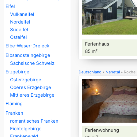
Eifel
Vulkaneifel
Nordeifel
Südeifel
Osteifel
Ferienhaus
Elbe-Weser-Dreieck
85 m²
Elbsandsteingebirge
Sächsische Schweiz
Erzgebirge
Deutschland
Nahetal
Roxhe
Osterzgebirge
Oberes Erzgebirge
Mittleres Erzgebirge
Fläming
Franken
romantisches Franken
Fichtelgebirge
Ferienwohnung
Frankenwald