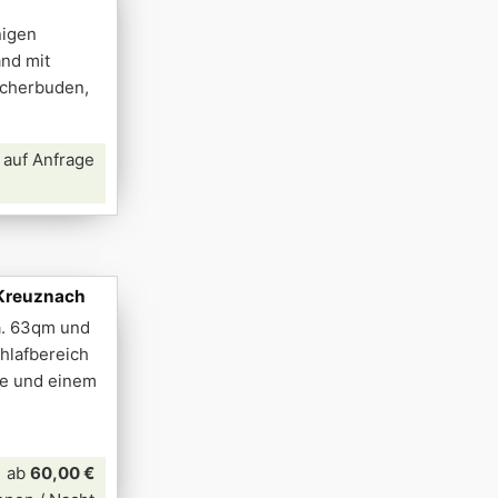
nigen
nd mit
scherbuden,
 auf Anfrage
 Kreuznach
a. 63qm und
hlafbereich
he und einem
ab
60,00 €