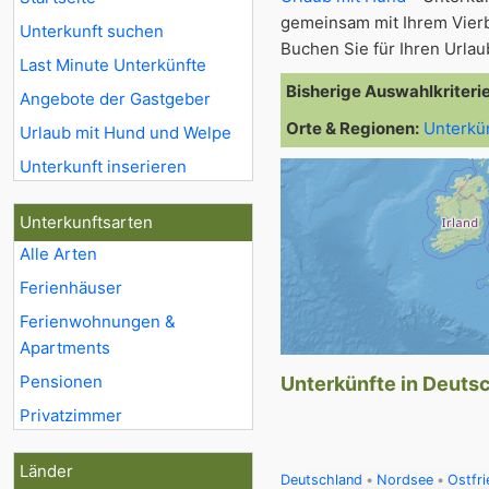
gemeinsam mit Ihrem Vier
Unterkunft suchen
Buchen Sie für Ihren Urla
Last Minute Unterkünfte
Bisherige Auswahlkriteri
Angebote der Gastgeber
Orte & Regionen:
Unterkü
Urlaub mit Hund und Welpe
Unterkunft inserieren
Unterkunftsarten
Alle Arten
Ferienhäuser
Ferienwohnungen &
Apartments
Pensionen
Unterkünfte in Deutsc
Privatzimmer
Länder
Deutschland
Nordsee
Ostfri