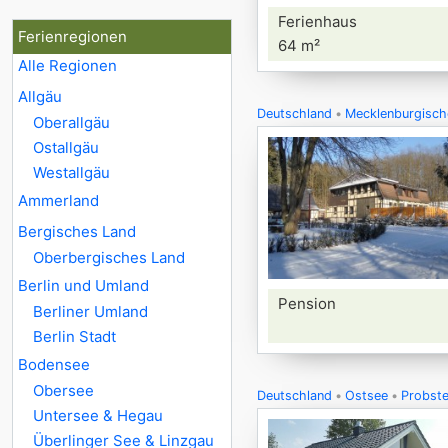
Ferienhaus
Ferienregionen
64 m²
Alle Regionen
Allgäu
Deutschland
Mecklenburgisch
Oberallgäu
Ostallgäu
Westallgäu
Ammerland
Bergisches Land
Oberbergisches Land
Berlin und Umland
Pension
Berliner Umland
Berlin Stadt
Bodensee
Obersee
Deutschland
Ostsee
Probste
Untersee & Hegau
Überlinger See & Linzgau