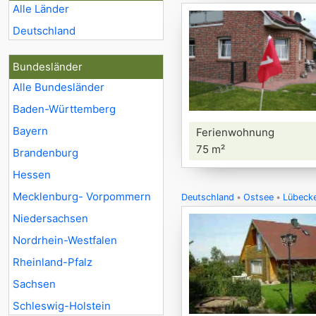
Alle Länder
Deutschland
Bundesländer
Alle Bundesländer
Baden-Württemberg
Bayern
Ferienwohnung
75 m²
Brandenburg
Hessen
Mecklenburg- Vorpommern
Deutschland
Ostsee
Lübecke
Niedersachsen
Nordrhein-Westfalen
Rheinland-Pfalz
Sachsen
Schleswig-Holstein