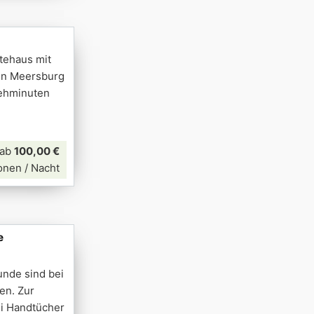
tehaus mit
 in Meersburg
Gehminuten
ab
100,00 €
onen / Nacht
e
unde sind bei
en. Zur
ei Handtücher