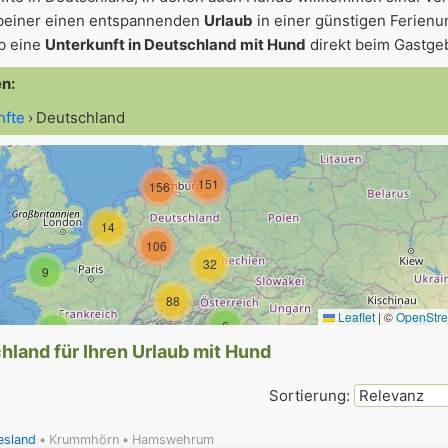
beiner einen entspannenden
Urlaub
in einer günstigen Ferienun
ub eine
Unterkunft in Deutschland mit Hund
direkt beim Gastge
en:
nfte
Deutschland
5
151
156
14
106
32
9
88
Leaflet
|
©
OpenStr
6
2
hland für Ihren Urlaub mit Hund
2
5
4
Sortierung:
6
esland
Krummhörn
Hamswehrum