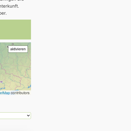
terkunft.
ber.
eetMap
contributors