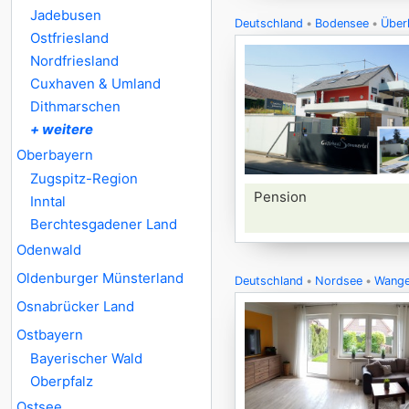
Jadebusen
Deutschland
Bodensee
Über
Ostfriesland
Nordfriesland
Cuxhaven & Umland
Dithmarschen
+ weitere
Oberbayern
Zugspitz-Region
Pension
Inntal
Berchtesgadener Land
Odenwald
Oldenburger Münsterland
Deutschland
Nordsee
Wange
Osnabrücker Land
Ostbayern
Bayerischer Wald
Oberpfalz
Ostsee