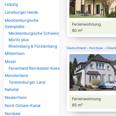
Leipzig
Lüneburger Heide
Mecklenburgische
Ferienwohnung
Seenplatte
80 m²
Mecklenburgische Schweiz
Müritz plus
Rheinsberg & Fürstenberg
Deutschland
Nordsee
Oldenb
Mittelrhein
Mosel
Ferienland Bernkastel-Kues
Münsterland
Tecklenburger Land
Nahetal
Niederrhein
Ferienwohnung
85 m²
Nord-Ostsee-Kanal
Nordsee