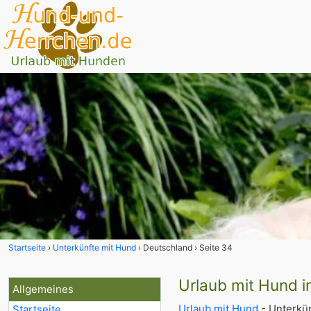
Startseite
Unterkünfte mit Hund
Deutschland
Seite 34
Urlaub mit Hund i
Allgemeines
Urlaub mit Hund
- Unterkün
Startseite