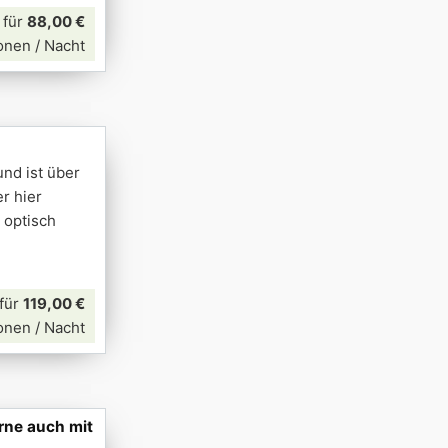
für
88,00 €
onen / Nacht
und ist über
r hier
 optisch
für
119,00 €
onen / Nacht
rne auch mit