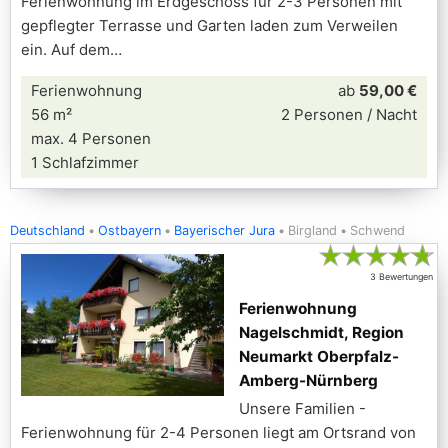
Ferienwohnung im Erdgeschoss für 2-3 Personen mit
gepflegter Terrasse und Garten laden zum Verweilen
ein. Auf dem
Ferienwohnung
ab
59,00 €
56 m²
2 Personen / Nacht
max. 4 Personen
1 Schlafzimmer
Deutschland
Ostbayern
Bayerischer Jura
Birgland
Schwend
★
★
★
★
★
3 Bewertungen
Ferienwohnung
Nagelschmidt, Region
Neumarkt Oberpfalz-
Amberg-Nürnberg
Unsere Familien -
Ferienwohnung für 2-4 Personen liegt am Ortsrand von