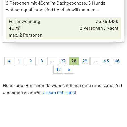
2 Personen mit 40qm im Dachgeschoss. 3 Hunde
wohnen gratis und sind herzlich willkommen
Ferienwohnung
ab
75,00 €
40 m²
2 Personen / Nacht
max. 2 Personen
«
1
2
3
…
27
28
29
…
45
46
47
»
Hund-und-Herrchen.de wünscht Ihnen eine erholsame Zeit
und einen schönen
Urlaub mit Hund
!