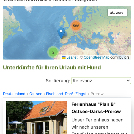
586
2
Leaflet
|
©
OpenStreetMap
contributors
Unterkünfte für Ihren Urlaub mit Hund
Sortierung:
Deutschland
Ostsee
Fischland-Darß-Zingst
Prerow
Ferienhaus "Plan B"
Ostsee-Darss-Prerow
Unser Ferienhaus haben
wir nach unseren