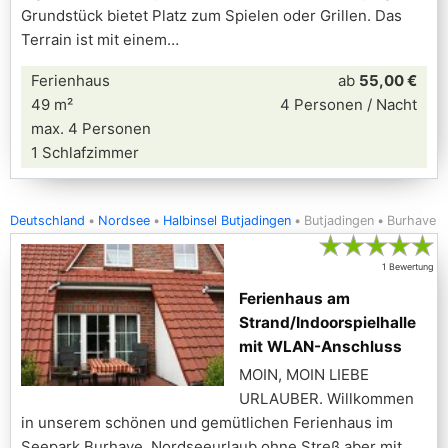
Grundstück bietet Platz zum Spielen oder Grillen. Das
Terrain ist mit einem
Ferienhaus
ab
55,00 €
49 m²
4 Personen / Nacht
max. 4 Personen
1 Schlafzimmer
Deutschland
Nordsee
Halbinsel Butjadingen
Butjadingen
Burhave
★
★
★
★
★
1 Bewertung
Ferienhaus am
Strand/Indoorspielhalle
mit WLAN-Anschluss
MOIN, MOIN LIEBE
URLAUBER. Willkommen
in unserem schönen und gemütlichen Ferienhaus im
Seepark Burhave, Nordseeurlaub ohne Streß aber mit