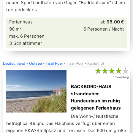
neuen Sportboothafen von Gager. "Boddentraum" ist ein
reetgedecktes
Ferienhaus
ab
95,00 €
90 m²
6 Personen / Nacht
max. 6 Personen
3 Schlafzimmer
Deutschland
Ostsee
Insel Poel
Insel Poel
Kaltenhof
★
★
★
★
★
1 Bewertung
BACKBORD-HAUS
strandnaher
Hundeurlaub im ruhig
gelegenen Ferienhaus
Die Wohn-/ Nutzfläche
beträgt ca. 49 qm. Das Halbhaus verfügt über einen
eigenen PKW-Stellplatz und Terrasse. Das 600 qm große