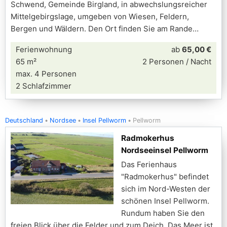
Schwend, Gemeinde Birgland, in abwechslungsreicher
Mittelgebirgslage, umgeben von Wiesen, Feldern,
Bergen und Wäldern. Den Ort finden Sie am Rande
Ferienwohnung
ab
65,00 €
65 m²
2 Personen / Nacht
max. 4 Personen
2 Schlafzimmer
Deutschland
Nordsee
Insel Pellworm
Pellworm
Radmokerhus
Nordseeinsel Pellworm
Das Ferienhaus
"Radmokerhus" befindet
sich im Nord-Westen der
schönen Insel Pellworm.
Rundum haben Sie den
freien Blick über die Felder und zum Deich. Das Meer ist