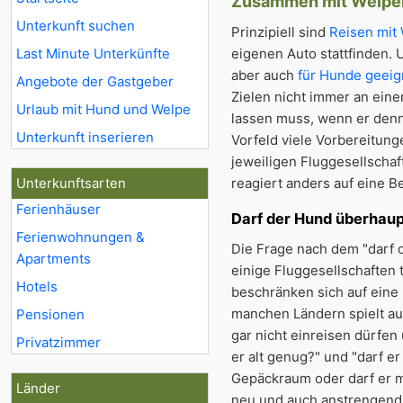
Zusammen mit Welpen 
Unterkunft suchen
Prinzipiell sind
Reisen mit
Last Minute Unterkünfte
eigenen Auto stattfinden.
aber auch
für Hunde geeig
Angebote der Gastgeber
Zielen nicht immer an ein
Urlaub mit Hund und Welpe
lassen muss, wenn er denn
Unterkunft inserieren
Vorfeld viele Vorbereitung
jeweiligen Fluggesellschaf
Unterkunftsarten
reagiert anders auf eine 
Ferienhäuser
Darf der Hund überhaupt
Ferienwohnungen &
Die Frage nach dem "darf 
Apartments
einige Fluggesellschaften 
Hotels
beschränken sich auf ein
manchen Ländern spielt au
Pensionen
gar nicht einreisen dürfen
Privatzimmer
er alt genug?" und "darf er
Gepäckraum oder darf er mi
Länder
neu und auch anstrengend 