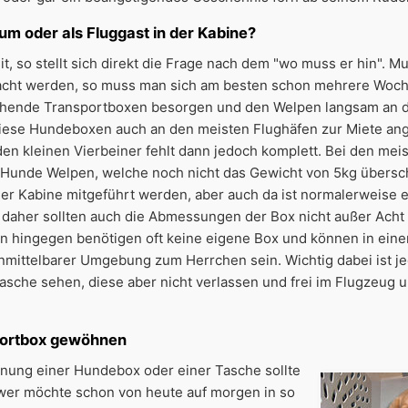
m oder als Fluggast in der Kabine?
it, so stellt sich direkt die Frage nach dem "wo muss er hin". 
cht werden, so muss man sich am besten schon mehrere Woc
echende Transportboxen besorgen und den Welpen langsam an 
ese Hundeboxen auch an den meisten Flughäfen zur Miete ang
n kleinen Vierbeiner fehlt dann jedoch komplett. Bei den mei
 Hunde Welpen, welche noch nicht das Gewicht von 5kg übersch
der Kabine mitgeführt werden, aber auch da ist normalerweise 
, daher sollten auch die Abmessungen der Box nicht außer Acht
n hingegen benötigen oft keine eigene Box und können in eine
unmittelbarer Umgebung zum Herrchen sein. Wichtig dabei ist j
asche sehen, diese aber nicht verlassen und frei im Flugzeug 
portbox gewöhnen
nung einer Hundebox oder einer Tasche sollte
n wer möchte schon von heute auf morgen in so