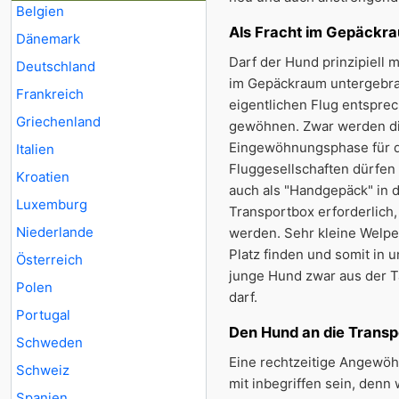
Belgien
Als Fracht im Gepäckrau
Dänemark
Darf der Hund prinzipiell m
Deutschland
im Gepäckraum untergebra
Frankreich
eigentlichen Flug entspr
Griechenland
gewöhnen. Zwar werden di
Eingewöhnungsphase für de
Italien
Fluggesellschaften dürfen
Kroatien
auch als "Handgepäck" in 
Luxemburg
Transportbox erforderlich
Niederlande
werden. Sehr kleine Welpe
Platz finden und somit in 
Österreich
junge Hund zwar aus der T
Polen
darf.
Portugal
Den Hund an die Trans
Schweden
Eine rechtzeitige Angewöh
Schweiz
mit inbegriffen sein, den
Spanien