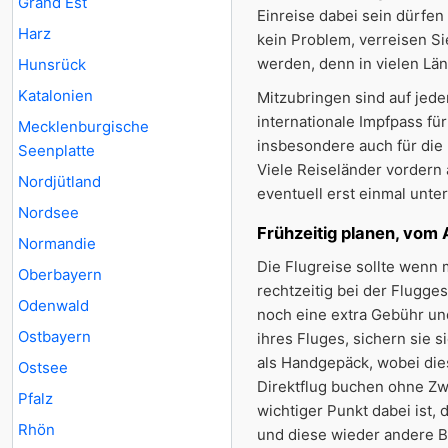
Grand Est
Einreise dabei sein dürfen 
Harz
kein Problem, verreisen Si
werden, denn in vielen Län
Hunsrück
Katalonien
Mitzubringen sind auf jede
internationale Impfpass fü
Mecklenburgische
insbesondere auch für die
Seenplatte
Viele Reiseländer vordern 
Nordjütland
eventuell erst einmal unte
Nordsee
Frühzeitig planen, vom 
Normandie
Die Flugreise sollte wenn
Oberbayern
rechtzeitig bei der Flugge
Odenwald
noch eine extra Gebühr und
Ostbayern
ihres Fluges, sichern sie 
als Handgepäck, wobei die
Ostsee
Direktflug buchen ohne Zw
Pfalz
wichtiger Punkt dabei ist,
Rhön
und diese wieder andere B