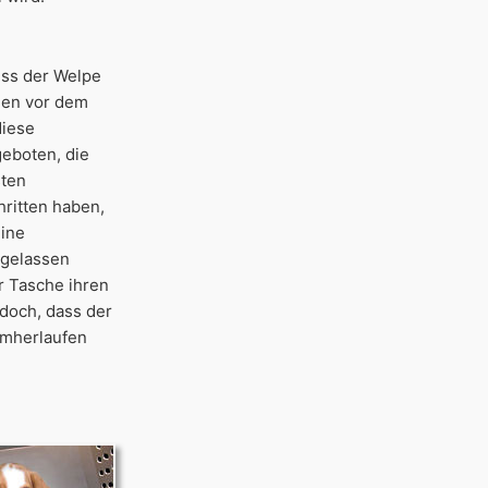
Muss der Welpe
hen vor dem
diese
eboten, die
sten
ritten haben,
eine
 gelassen
r Tasche ihren
edoch, dass der
umherlaufen