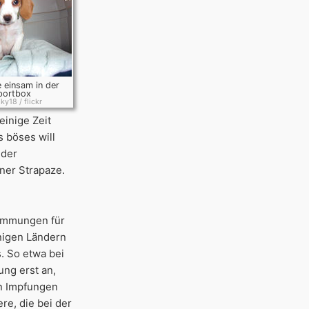
e einsam in der
portbox
y18 / flickr
einige Zeit
 böses will
 der
ner Strapaze.
timmungen für
inigen Ländern
. So etwa bei
ung erst an,
en Impfungen
re, die bei der