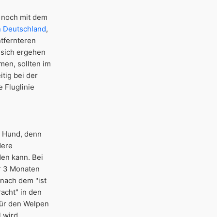
 noch mit dem
n Deutschland
,
tfernteren
 sich ergehen
en, sollten im
tig bei der
 Fluglinie
m Hund, denn
dere
en kann. Bei
er 3 Monaten
 nach dem "ist
racht" in den
 für den Welpen
 wird.