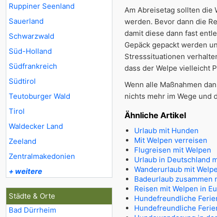
Ruppiner Seenland
Am Abreisetag sollten die 
Sauerland
werden. Bevor dann die Re
damit diese dann fast entle
Schwarzwald
Gepäck gepackt werden und
Süd-Holland
Stresssituationen verhalt
Südfrankreich
dass der Welpe vielleicht 
Südtirol
Wenn alle Maßnahmen dann 
Teutoburger Wald
nichts mehr im Wege und d
Tirol
Ähnliche Artikel
Waldecker Land
Urlaub mit Hunden
Mit Welpen verreisen
Zeeland
Flugreisen mit Welpen
Zentralmakedonien
Urlaub in Deutschland 
Wanderurlaub mit Welp
+ weitere
Badeurlaub zusammen 
Reisen mit Welpen in E
Städte & Orte
Hundefreundliche Ferie
Hundefreundliche Ferie
Bad Dürrheim