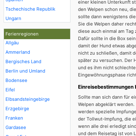
einer kleinen Unterkunft s
Tschechische Republik
den Welpen schon neu, die
sollte dann wenigstens 
Ungarn
Sie die Welpen daher rech
diese auch einmal am Tag 
Ferienregionen
Dafür sollte in die Box se
Allgäu
damit der Hund etwas abgel
Ammerland
nicht zu schließen, damit d
später zu versuchen. Der H
Bergisches Land
und es ihm nicht schlechte
Berlin und Umland
Eingewöhnungsphase richti
Bodensee
Einreisebestimmungen 
Eifel
Sollte man sich dann für 
Elbsandsteingebirge
Welpen abgeklärt werden. S
Erzgebirge
werden spezielle Impfungen
Franken
der Tollwut-Impfung, die e
wenn alle drei erledigt si
Gardasee
und dem Reisetag ist von L