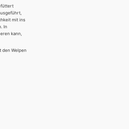
füttert
ausgeführt,
hkeit mit ins
. In
ieren kann,
it den Welpen