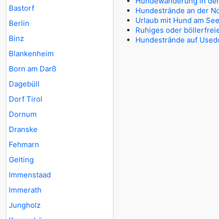
Hundewanderung in der 
Bastorf
Hundestrände an der N
Urlaub mit Hund am Se
Berlin
Ruhiges oder böllerfrei
Binz
Hundestrände auf Use
Blankenheim
Born am Darß
Dagebüll
Dorf Tirol
Dornum
Dranske
Fehmarn
Gelting
Immenstaad
Immerath
Jungholz