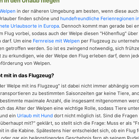
in den Urlaub fliegen
 Welpen
in der näheren Umgebung am besten, wenn diese auch
 Urlauber finden schöne und
hundefreundliche Ferienregionen i
nete Urlaubsorte in Europa
. Dennoch kommt man gerade bei en
em Flug vorbei, sodass auch der Welpe diesen "Höhenflug" über
 darf. Um eine
Fernreise mit Welpen
per Flugzeug zu unternehm
en getroffen werden. So ist es zwingend notwendig, sich frühzei
t zu erkundigen, wie der Welpe den Flug erleben darf, denn jede
Beförderung von Welpen.
 mit in das Flugzeug?
der Welpe mit ins Flugzeug" ist dabei nicht immer abhängig vo
transportieren zu bestimmten Saisonzeiten gar keine Tiere, an
e bestimmte maximale Anzahl, die insgesamt mitgenommen werd
ch das Alter der Welpen eine wichtige Rolle, sodass Tiere unt
 und ein
Urlaub mit Hund
dort nicht möglich ist. Sind die Fragen
 überhaupt mit?" geklärt, so stellt sich die Frage: Muss er als "F
t in die Kabine. Spätestens hier entscheidet sich, ob ein Flug
oder gar ein beängstigendes Geschehnis fern ab seinem Rudel