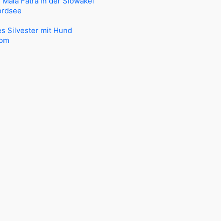
Mala Fatra in der Slowakei
ordsee
e
es Silvester mit Hund
dom