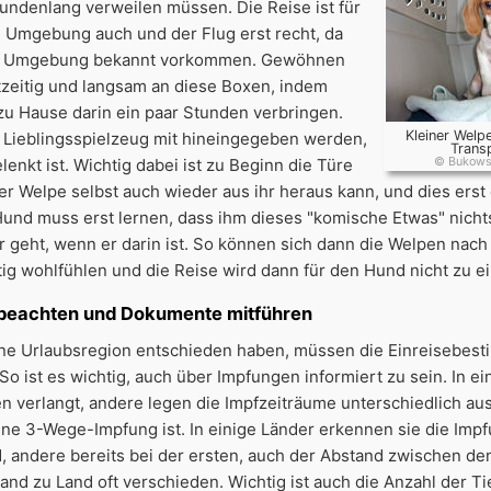
tundenlang verweilen müssen. Die Reise ist für
 Umgebung auch und der Flug erst recht, da
die Umgebung bekannt vorkommen. Gewöhnen
tzeitig und langsam an diese Boxen, indem
zu Hause darin ein paar Stunden verbringen.
Kleiner Welp
in Lieblingsspielzeug mit hineingegeben werden,
Trans
enkt ist. Wichtig dabei ist zu Beginn die Türe
© Bukowsk
er Welpe selbst auch wieder aus ihr heraus kann, und dies erst 
und muss erst lernen, dass ihm dieses "komische Etwas" nichts
r geht, wenn er darin ist. So können sich dann die Welpen nach
g wohlfühlen und die Reise wird dann für den Hund nicht zu ei
beachten und Dokumente mitführen
eine Urlaubsregion entschieden haben, müssen die Einreisebes
o ist es wichtig, auch über Impfungen informiert zu sein. In e
 verlangt, andere legen die Impfzeiträume unterschiedlich aus
ine 3-Wege-Impfung ist. In einige Länder erkennen sie die Impf
nd, andere bereits bei der ersten, auch der Abstand zwischen d
and zu Land oft verschieden. Wichtig ist auch die Anzahl der Tie