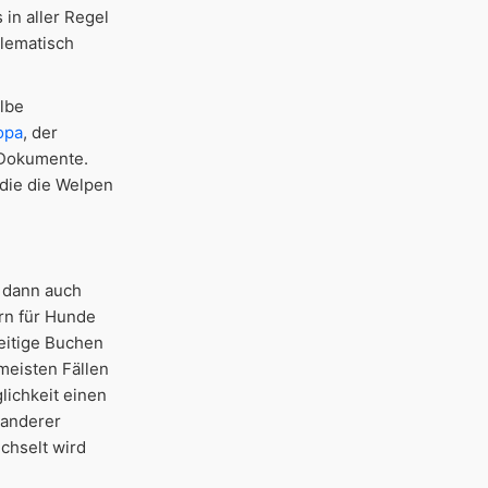
 in aller Regel
blematisch
lbe
opa
, der
n Dokumente.
 die die Welpen
n dann auch
ern für Hunde
eitige Buchen
meisten Fällen
lichkeit einen
 anderer
echselt wird