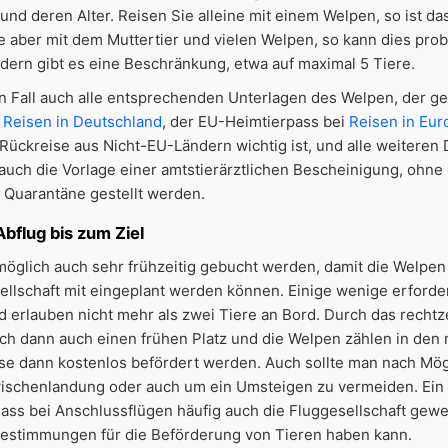
und deren Alter. Reisen Sie alleine mit einem Welpen, so ist das
e aber mit dem Muttertier und vielen Welpen, so kann dies pro
dern gibt es eine Beschränkung, etwa auf maximal 5 Tiere.
n Fall auch alle entsprechenden Unterlagen des Welpen, der ge
r
Reisen in Deutschland
, der EU-Heimtierpass bei
Reisen in Eur
 Rückreise aus Nicht-EU-Ländern wichtig ist, und alle weitere
auch die Vorlage einer amtstierärztlichen Bescheinigung, ohne
r Quarantäne gestellt werden.
Abflug bis zum Ziel
 möglich auch sehr frühzeitig gebucht werden, damit die Welpe
sellschaft mit eingeplant werden können. Einige wenige erford
 erlauben nicht mehr als zwei Tiere an Bord. Durch das rechtz
sich dann auch einen frühen Platz und die Welpen zählen in den 
se dann kostenlos befördert werden. Auch sollte man nach Mög
ischenlandung oder auch um ein Umsteigen zu vermeiden. Ein
 dass bei Anschlussflügen häufig auch die Fluggesellschaft gew
estimmungen für die Beförderung von Tieren haben kann.