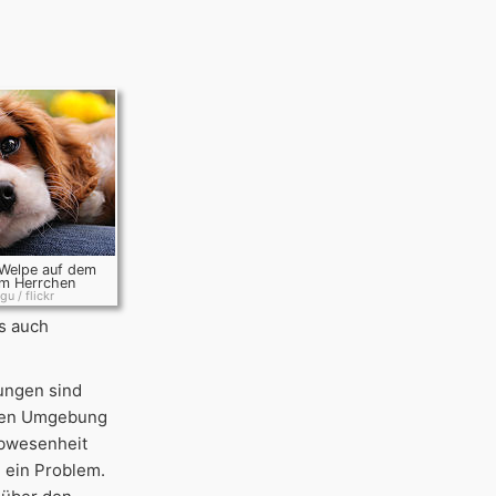
 Welpe auf dem
m Herrchen
gu / flickr
s auch
ungen sind
mden Umgebung
Abwesenheit
 ein Problem.