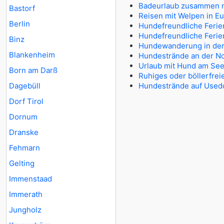
Badeurlaub zusammen 
Bastorf
Reisen mit Welpen in E
Berlin
Hundefreundliche Ferie
Hundefreundliche Ferie
Binz
Hundewanderung in der 
Blankenheim
Hundestrände an der N
Urlaub mit Hund am Se
Born am Darß
Ruhiges oder böllerfrei
Dagebüll
Hundestrände auf Use
Dorf Tirol
Dornum
Dranske
Fehmarn
Gelting
Immenstaad
Immerath
Jungholz