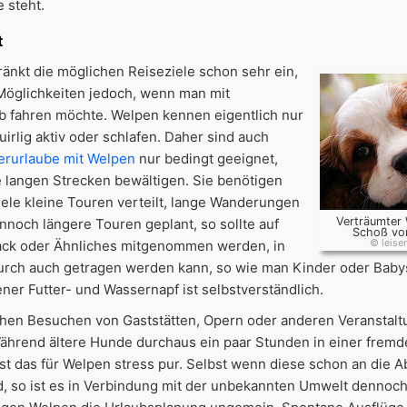
 steht.
t
änkt die möglichen Reiseziele schon sehr ein,
Möglichkeiten jedoch, wenn man mit
 fahren möchte. Welpen kennen eigentlich nur
irlig aktiv oder schlafen. Daher sind auch
rurlaube mit Welpen
nur bedingt geeignet,
langen Strecken bewältigen. Sie benötigen
viele kleine Touren verteilt, lange Wanderungen
Verträumter
ennoch längere Touren geplant, so sollte auf
Schoß vo
sack oder Ähnliches mitgenommen werden, in
© leiser
rch auch getragen werden kann, so wie man Kinder oder Baby
er Futter- und Wassernapf ist selbstverständlich.
chen Besuchen von Gaststätten, Opern oder anderen Veranstalt
Während ältere Hunde durchaus ein paar Stunden in einer fre
ist das für Welpen stress pur. Selbst wenn diese schon an die 
, so ist es in Verbindung mit der unbekannten Umwelt dennoch