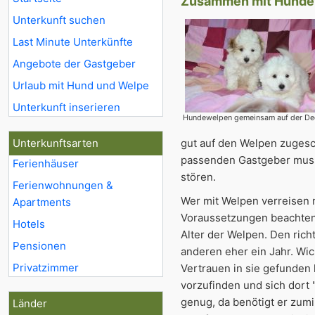
Zusammen mit Hundew
Unterkunft suchen
Last Minute Unterkünfte
Angebote der Gastgeber
Urlaub mit Hund und Welpe
Unterkunft inserieren
Hundewelpen gemeinsam auf der De
Unterkunftsarten
gut auf den Welpen zugesc
passenden Gastgeber muss
Ferienhäuser
stören.
Ferienwohnungen &
Wer mit Welpen verreisen 
Apartments
Voraussetzungen beachten, 
Hotels
Alter der Welpen. Den rich
Pensionen
anderen eher ein Jahr. Wic
Privatzimmer
Vertrauen in sie gefunden 
vorzufinden und sich dort
genug, da benötigt er zumi
Länder