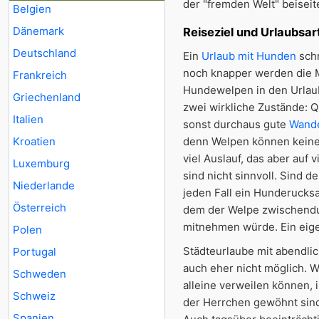
der "fremden Welt" beiseite
Belgien
Dänemark
Reiseziel und Urlaubsar
Deutschland
Ein
Urlaub mit Hunden
schr
noch knapper werden die 
Frankreich
Hundewelpen in den Urlaub
Griechenland
zwei wirkliche Zustände: Qu
Italien
sonst durchaus gute
Wande
Kroatien
denn Welpen können keine 
viel Auslauf, das aber auf 
Luxemburg
sind nicht sinnvoll. Sind d
Niederlande
jeden Fall ein Hunderuck
Österreich
dem der Welpe zwischendu
mitnehmen würde. Ein eigen
Polen
Städteurlaube mit abendli
Portugal
auch eher nicht möglich. 
Schweden
alleine verweilen können, 
Schweiz
der Herrchen gewöhnt sind
Spanien