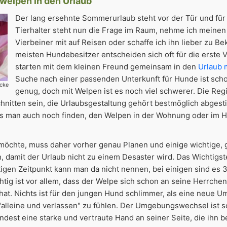
elpen in den Urlaub
Der lang ersehnte Sommerurlaub steht vor der Tür und für 
Tierhalter steht nun die Frage im Raum, nehme ich meinen
Vierbeiner mit auf Reisen oder schaffe ich ihn lieber zu B
meisten Hundebesitzer entscheiden sich oft für die erste 
starten mit dem kleinen Freund gemeinsam in den
Urlaub 
Suche nach einer passenden Unterkunft für Hunde ist sch
cke
genug, doch mit Welpen ist es noch viel schwerer. Die Re
hnitten sein, die Urlaubsgestaltung gehört bestmöglich abges
 man auch noch finden, den Welpen in der Wohnung oder im H
möchte, muss daher vorher genau Planen und einige wichtige,
damit der Urlaub nicht zu einem Desaster wird. Das Wichtigste
tigen Zeitpunkt kann man da nicht nennen, bei einigen sind es 
htig ist vor allem, dass der Welpe sich schon an seine Herrch
hat. Nichts ist für den jungen Hund schlimmer, als eine neue 
 "alleine und verlassen" zu fühlen. Der Umgebungswechsel ist 
ndest eine starke und vertraute Hand an seiner Seite, die ihn be