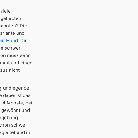
viele
 geliebten
ekannten? Die
Variante und
mit Hund
. Die
on schwer
gion muss sehr
timmt und einen
aus nicht
 grundlegende
 dabei ist das
3-4 Monate, bei
en gewöhnt und
Umgebung
schon schwer
gleitet und in