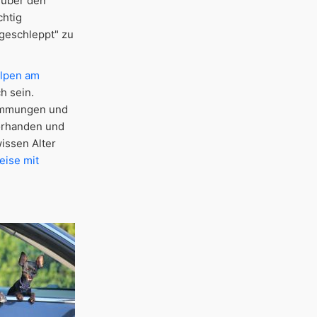
 über den
chtig
geschleppt" zu
elpen am
h sein.
timmungen und
orhanden und
wissen Alter
eise mit