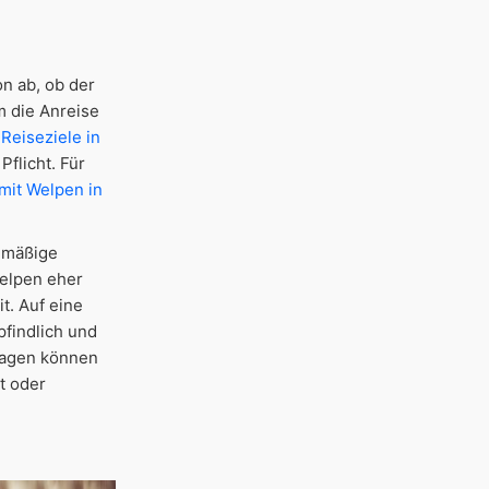
n ab, ob der
m die Anreise
Reiseziele in
Pflicht. Für
mit Welpen in
elmäßige
Welpen eher
t. Auf eine
pfindlich und
nlagen können
t oder