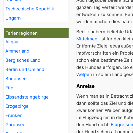
Auch tagsüber beeinträch
ganzen Tag verteilt werden
Tschechische Republik
entwickeln zu können. Per
Ungarn
werden machen dies natürl
Bei Urlaubern beliebte Ur
Ferienregionen
Mittelmeer
ist für den klei
Allgäu
Entfernte Ziele, etwa auß
Ammerland
Impfvorschriften ein Prob
Bergisches Land
schon eine bestimmte Zeit 
des Hundes erfolgen. So e
Berlin und Umland
Welpen
in so ein Land geset
Bodensee
Anreise
Eifel
Wenn man es in Betracht zi
Elbsandsteingebirge
dann sollte das Ziel und d
Erzgebirge
Zwar können Welpen aufgru
Franken
im Flugzeug mit in die Ka
Gardasee
den Hund nicht.
Flugreise
der Hund schon alt genug 