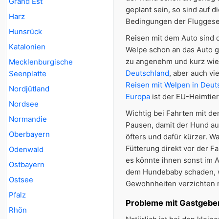
Grand Est
geplant sein, so sind auf 
Harz
Bedingungen der Fluggesel
Hunsrück
Reisen mit dem Auto sind 
Katalonien
Welpe schon an das Auto ge
zu angenehm und kurz wie 
Mecklenburgische
Deutschland
, aber auch vi
Seenplatte
Reisen mit Welpen in Deut
Nordjütland
Europa
ist der EU-Heimtier
Nordsee
Wichtig bei Fahrten mit de
Normandie
Pausen, damit der Hund au
Oberbayern
öfters und dafür kürzer. W
Fütterung direkt vor der F
Odenwald
es könnte ihnen sonst im 
Ostbayern
dem Hundebaby schaden, w
Ostsee
Gewohnheiten verzichten 
Pfalz
Probleme mit Gastgebe
Rhön