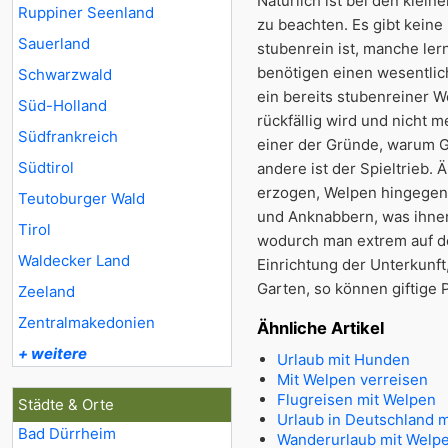
Natürlich ist bei den klei
Ruppiner Seenland
zu beachten. Es gibt kein
Sauerland
stubenrein ist, manche le
benötigen einen wesentlich
Schwarzwald
ein bereits stubenreiner
Süd-Holland
rückfällig wird und nicht m
Südfrankreich
einer der Gründe, warum G
Südtirol
andere ist der Spieltrieb.
erzogen, Welpen hingegen i
Teutoburger Wald
und Anknabbern, was ihnen 
Tirol
wodurch man extrem auf den
Waldecker Land
Einrichtung der Unterkunft
Garten, so können giftige
Zeeland
Zentralmakedonien
Ähnliche Artikel
+ weitere
Urlaub mit Hunden
Mit Welpen verreisen
Flugreisen mit Welpen
Städte & Orte
Urlaub in Deutschland 
Bad Dürrheim
Wanderurlaub mit Welp