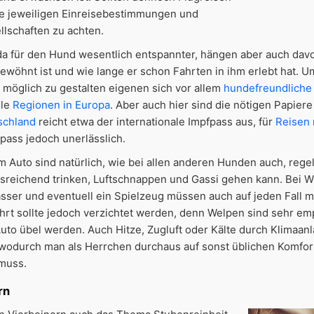
die jeweiligen Einreisebestimmungen und
lschaften zu achten.
da für den Hund wesentlich entspannter, hängen aber auch davo
wöhnt ist und wie lange er schon Fahrten in ihm erlebt hat. U
möglich zu gestalten eigenen sich vor allem
hundefreundliche 
ele
Regionen in Europa
. Aber auch hier sind die nötigen Papiere 
schland
reicht etwa der internationale Impfpass aus, für
Reisen 
pass jedoch unerlässlich.
m Auto sind natürlich, wie bei allen anderen Hunden auch, reg
sreichend trinken, Luftschnappen und Gassi gehen kann. Bei 
asser und eventuell ein Spielzeug müssen auch auf jeden Fall mi
ahrt sollte jedoch verzichtet werden, denn Welpen sind sehr em
Auto übel werden. Auch Hitze, Zugluft oder Kälte durch Klimaa
odurch man als Herrchen durchaus auf sonst üblichen Komfor
muss.
rn