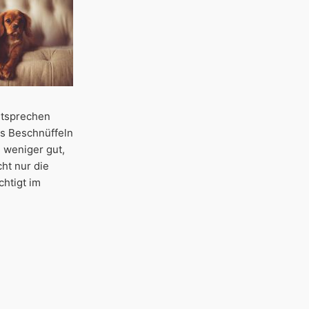
entsprechen
es Beschnüffeln
 weniger gut,
ht nur die
chtigt im