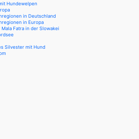
mit Hundewelpen
uropa
nregionen in Deutschland
nregionen in Europa
Mala Fatra in der Slowakei
ordsee
e
es Silvester mit Hund
dom