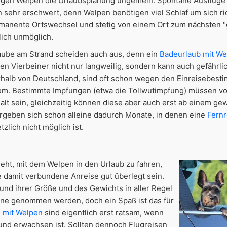
tigen Welpen die Urlaubsplanung ungemein. Spontane Ausflüge
 sehr erschwert, denn Welpen benötigen viel Schlaf um sich ri
manente Ortswechsel und stetig von einem Ort zum nächsten "
ich unmöglich.
laube am Strand scheiden auch aus, denn ein
Badeurlaub mit W
nen Vierbeiner nicht nur langweilig, sondern kann auch gefährlic
erhalb von Deutschland, sind oft schon wegen den Einreisebes
lem. Bestimmte Impfungen (etwa die Tollwutimpfung) müssen v
alt sein, gleichzeitig können diese aber auch erst ab einem ge
rgeben sich schon alleine dadurch Monate, in denen eine
Fernr
zlich nicht möglich ist.
eht, mit dem Welpen in den Urlaub zu fahren,
ie damit verbundene Anreise gut überlegt sein.
nd ihrer Größe und des Gewichts in aller Regel
bine genommen werden, doch ein Spaß ist das für
n mit Welpen
sind eigentlich erst ratsam, wenn
und erwachsen ist. Sollten dennoch Flugreisen